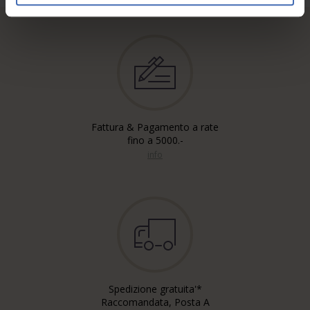
Fattura & Pagamento a rate
fino a 5000.-
info
Spedizione gratuita'*
Raccomandata, Posta A