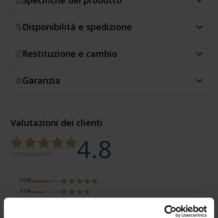
Specifiche del prodotto
Disponibilità e spedizione
Restituzione e cambio
Garanzia
Valutazioni dei clienti
4.8
14 Valutazioni
59%
41%
0%
0%