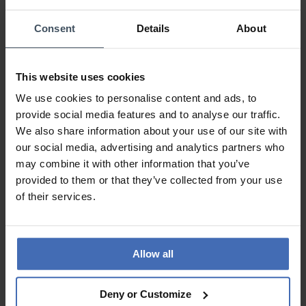
0%
Consent
Details
About
sehr zufrieden
Review by Tina92
giovedì, 16 ottobre 2025
This website uses cookies
DESIGN
We use cookies to personalise content and ads, to
PREZZO-PRESTANZIONE
provide social media features and to analyse our traffic.
QUALITÀ
We also share information about your use of our site with
sehr schön und top Qualität.
our social media, advertising and analytics partners who
may combine it with other information that you’ve
provided to them or that they’ve collected from your use
of their services.
ALLE RECENSIONI
Allow all
Deny or Customize