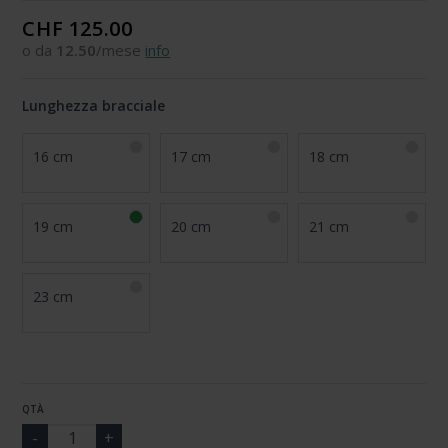
CHF 125.00
o da
12.50
/mese
info
Lunghezza bracciale
16 cm
17 cm
18 cm
19 cm
20 cm
21 cm
23 cm
QTÀ