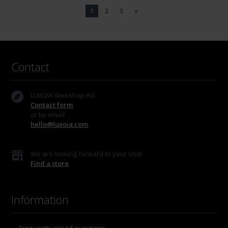
1
2
3
»
Contact
LUXOIA Webshop AG
Contact form
or by email
hello@luxoia.com
We are looking forward to your visit!
Find a store
Information