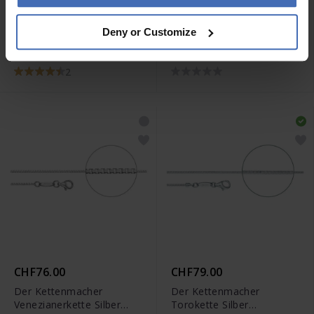
CHF93.00
CHF59.00
Deny or Customize
Der Kettenmacher
Der Kettenmacher
Ankerkette Oval Roségold
Magnetverschluss
Ankerkette Verlängerung
2
Gold - MAG-7G
CHF76.00
CHF79.00
Der Kettenmacher
Der Kettenmacher
Venezianerkette Silber
Torokette Silber