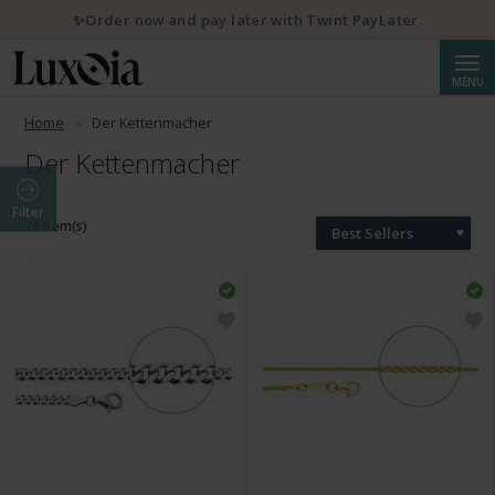
✨Order now and pay later with Twint PayLater.
Searc
MENU
Home
Der Kettenmacher
Der Kettenmacher
Filter
76 Item(s)
Best Sellers