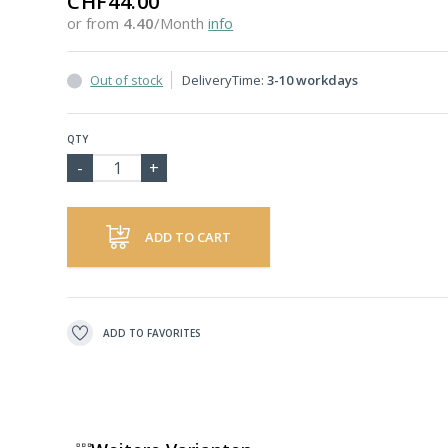
CHF44.00
or from
4.40
/Month
info
Out of stock
DeliveryTime:
3-10 workdays
QTY
ADD TO CART
ADD TO FAVORITES