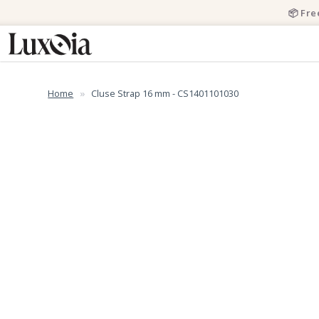
📦 Fre
Home
Cluse Strap 16 mm - CS1401101030