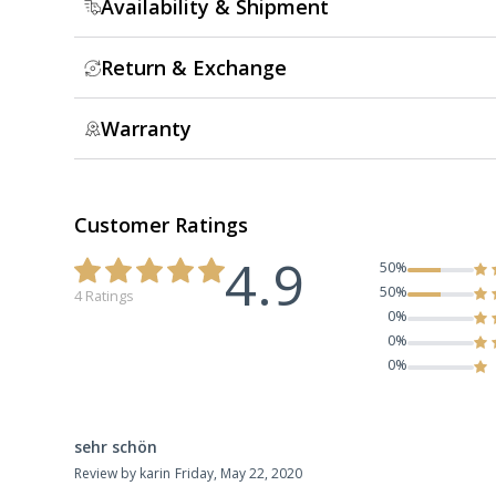
Availability & Shipment
Return & Exchange
Warranty
Customer Ratings
4.9
50%
50%
4 Ratings
0%
0%
0%
sehr schön
Review by karin
Friday, May 22, 2020