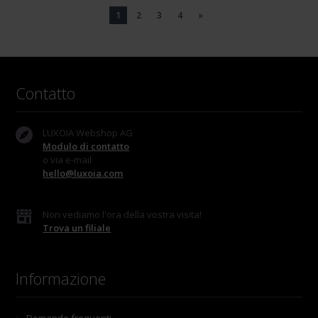
1
2
3
4
»
Contatto
LUXOIA Webshop AG
Modulo di contatto
o via e-mail
hello@luxoia.com
Non vediamo l'ora della vostra visita!
Trova un filiale
Informazione