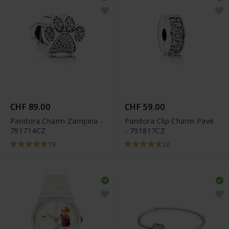
CHF 89.00
CHF 59.00
Pandora Charm Zampina -
Pandora Clip Charm Pavè
791714CZ
- 791817CZ
79
26