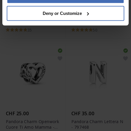
CHF 49.00
CHF 35.00
Deny or Customize
Pandora Anello Desiderio
Pandora Anello Desiderio
Scintillante - 196316CZ
- 196314
35
50
CHF 25.00
CHF 35.00
Pandora Charm Openwork
Pandora Charm Lettera N
Cuore Ti Amo Mamma -
- 797468