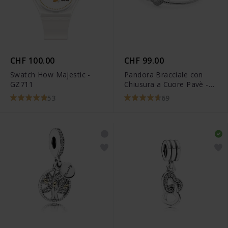
CHF 100.00
CHF 99.00
Swatch How Majestic -
Pandora Bracciale con
GZ711
Chiusura a Cuore Pavè -
590727CZ
53
69