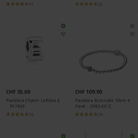
798825C00
41
32
CHF 35.00
CHF 109.00
Pandora Charm Lettera E
Pandora Bracciale Sfere e
- 797459
Pavè - 598342CZ
32
58