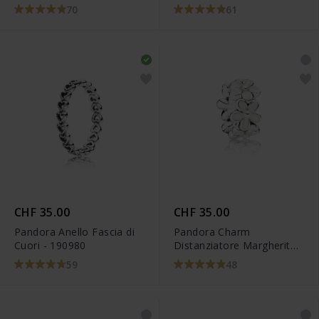
70
61
CHF 35.00
CHF 35.00
Pandora Anello Fascia di
Pandora Charm
Cuori - 190980
Distanziatore Margherite
Delicate - 791495EN12
59
48