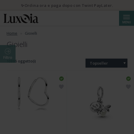
✨Ordina ora e paga dopo con Twint PayLater.
Cerca
MENU
Home
Gioielli
Gioielli
Filtro
10886 oggetto(i)
Topseller