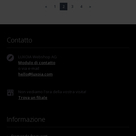
«
1
2
3
4
»
Contatto
LUXOIA Webshop AG
Modulo di contatto
o via e-mail
hello@luxoia.com
Non vediamo l'ora della vostra visita!
Trova un filiale
Informazione