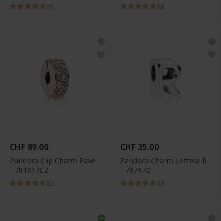
798009EN16
25
18
CHF 89.00
CHF 35.00
Pandora Clip Charm Pavé
Pandora Charm Lettera R
- 781817CZ
- 797472
22
28