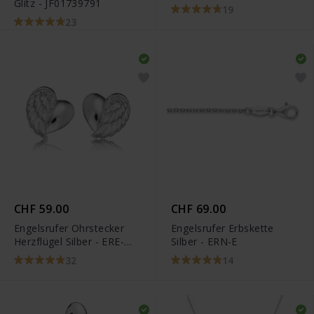
Glitz - JF01739791
LILHEARTWING
19
23
CHF 59.00
CHF 69.00
Engelsrufer Ohrstecker
Engelsrufer Erbskette
Herzflügel Silber - ERE-
Silber - ERN-E
LILHEARTWINGS
32
14