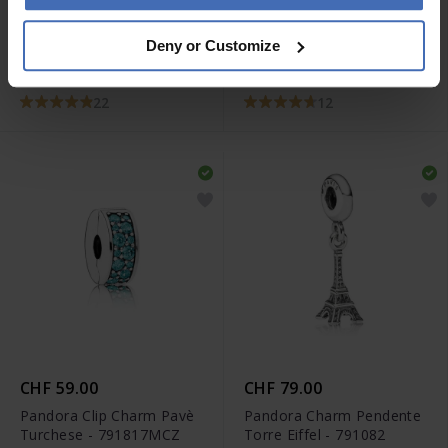
CHF 89.00
CHF 35.00
Deny or Customize
Pandora Disney Charm Gli
Pandora Clip Charm
Aristogatti Minou -
Fascia di cuori - 791978
798848C01
22
12
CHF 59.00
CHF 79.00
Pandora Clip Charm Pavè
Pandora Charm Pendente
Turchese - 791817MCZ
Torre Eiffel - 791082