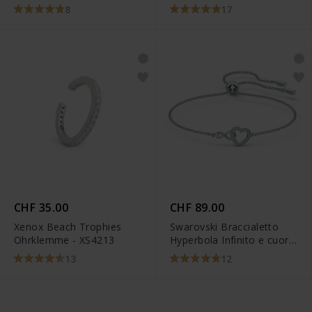
8
17
CHF 35.00
CHF 89.00
Xenox Beach Trophies
Swarovski Braccialetto
Ohrklemme - XS4213
Hyperbola Infinito e cuore
Bianco Placcato rodio -
13
12
5524421