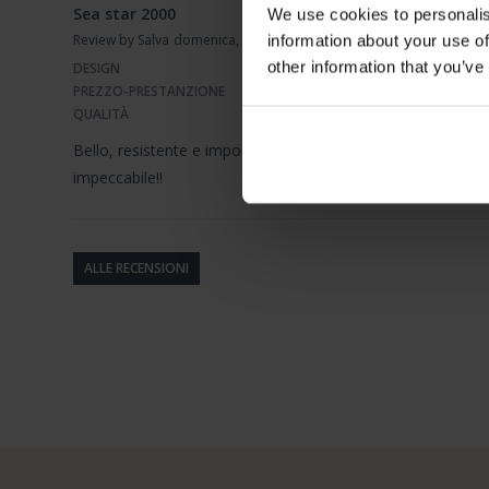
Sea star 2000
We use cookies to personalis
Review by Salva
domenica, 5 febbraio 2023
information about your use of
other information that you’ve
DESIGN
PREZZO-PRESTANZIONE
QUALITÀ
Bello, resistente e imponente,sul braccio fa scena sia quand
impeccabile!!
ALLE RECENSIONI