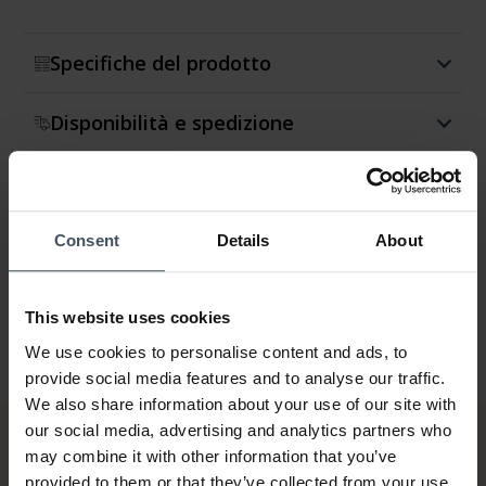
Specifiche del prodotto
Disponibilità e spedizione
Restituzione e cambio
Garanzia
Consent
Details
About
This website uses cookies
We use cookies to personalise content and ads, to
provide social media features and to analyse our traffic.
We also share information about your use of our site with
our social media, advertising and analytics partners who
may combine it with other information that you’ve
provided to them or that they’ve collected from your use