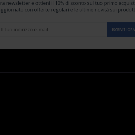
stra newsletter e ottieni il 10% di sconto sul tuo primo acquist
ggiornato con offerte regolari e le ultime novità sui prodott