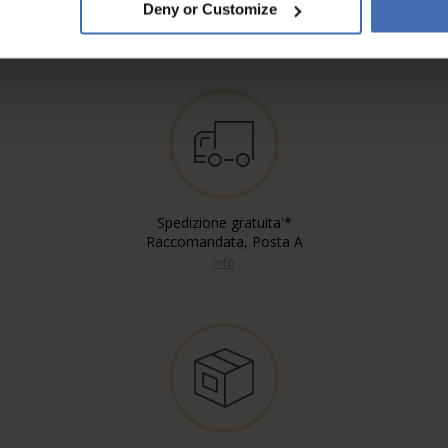
fino a 5000.-
Deny or Customize
info
Spedizione gratuita'*
Raccomandata, Posta A
info