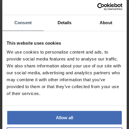
0%
0%
0%
Consent
Details
About
100% erfüllt
This website uses cookies
Review by Sigi
mercoledì, 5 aprile 2023
We use cookies to personalise content and ads, to
DESIGN
PREZZO-PRESTANZIONE
provide social media features and to analyse our traffic.
QUALITÀ
We also share information about your use of our site with
our social media, advertising and analytics partners who
Tolle Uhr, schnelle Lieferung. wieder eine Bestellung wert!
may combine it with other information that you’ve
DANKE
provided to them or that they’ve collected from your use
of their services.
ALLE RECENSIONI
Allow all