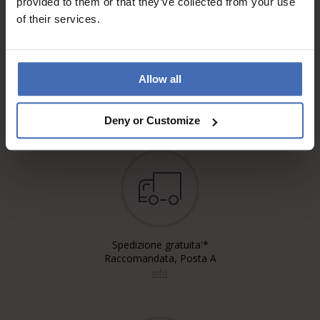
provided to them or that they’ve collected from your use
of their services.
Fattura & Pagamento a rate
Allow all
fino a 5000.-
info
Deny or Customize
Spedizione gratuita'*
Raccomandata, Posta A
info