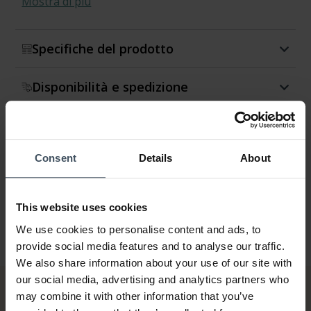
Mostra di più
Specifiche del prodotto
Disponibilità e spedizione
Restituzione e cambio
Consent
Details
About
Garanzia
This website uses cookies
We use cookies to personalise content and ads, to
provide social media features and to analyse our traffic.
We also share information about your use of our site with
our social media, advertising and analytics partners who
may combine it with other information that you’ve