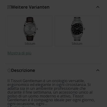
Weitere Varianten
Silicium
Silicium
Mostra di più
Descrizione
Silicium
Open Heart
Il Tissot Gentleman è un orologio versatile,
Open Heart
Silicium
Open Heart
ergonomico ed elegante in ogni circostanza. Si
adatta sia in un ambiente professionale che
durante il fine settimana, un accessorio unico al
polso di un uomo moderno e attivo, Tissot
Gentleman è il compagno ideale per ogni giorno,
ogni occasione, ogni ...