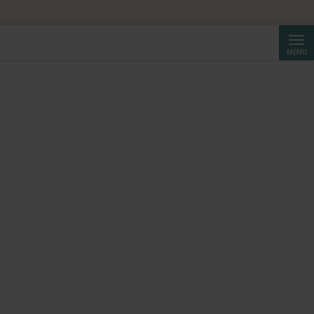
ta da CHF 250.
Cerca
MENU