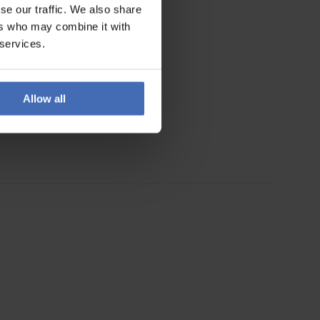
se our traffic. We also share
ers who may combine it with
 services.
Allow all