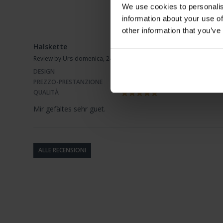
We use cookies to personalis
0%
information about your use of
other information that you’ve
Halskette
Review by Urs
domenica, 24 settembre 2023
DESIGN
PREZZO-PRESTANZIONE
QUALITÀ
Mir gefältes sehr guet.
ALLE RECENSIONI