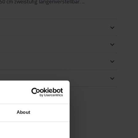
0 cm zweistufig längenverstellbar. ...
About