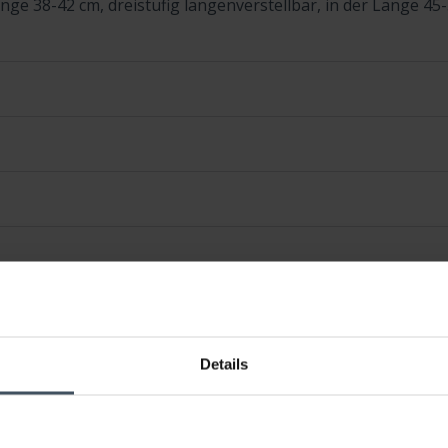
änge 38-42 cm, dreistufig längenverstellbar, in der Länge 45-5
Details