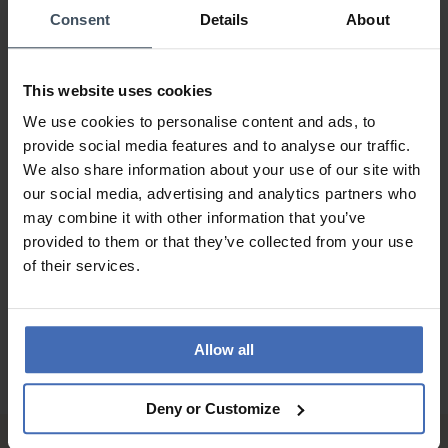
Consent
Details
About
Bello
Review by Tyz
domenica, 24 maggio 2026
This website uses cookies
DESIGN
PREZZO-PRESTANZIONE
We use cookies to personalise content and ads, to
QUALITÀ
provide social media features and to analyse our traffic.
Bello e molto semplice
We also share information about your use of our site with
our social media, advertising and analytics partners who
may combine it with other information that you’ve
provided to them or that they’ve collected from your use
ALLE RECENSIONI
of their services.
Allow all
Deny or Customize