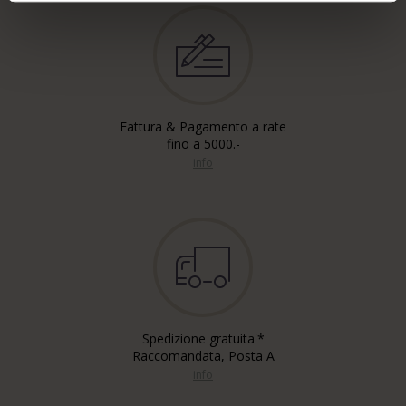
Fattura & Pagamento a rate
fino a 5000.-
info
Spedizione gratuita'*
Raccomandata, Posta A
info