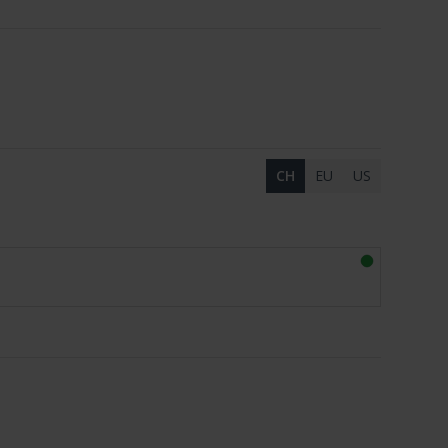
CH
EU
US