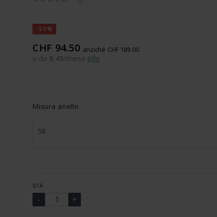
-50%
CHF 94.50
anziché CHF 189.00
o da
9.45
/mese
info
Misura anello
58
QTÀ