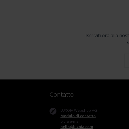
Iscriviti ora alla no
a
Contatto
LUXOIA Webshop AG
Modulo di contatto
o via e-mail
hello@luxoia.com