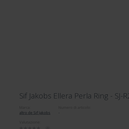
Sif Jakobs Ellera Perla Ring - SJ
Marca:
Numero di articolo:
altro de Sif Jakobs
-
Valutazione:
0