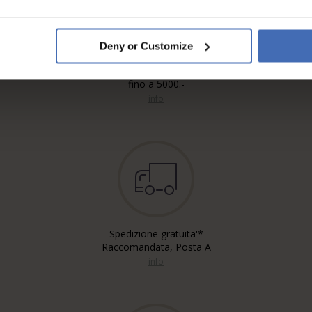
Deny or Customize
Fattura & Pagamento a rate
fino a 5000.-
info
Spedizione gratuita'*
Raccomandata, Posta A
info