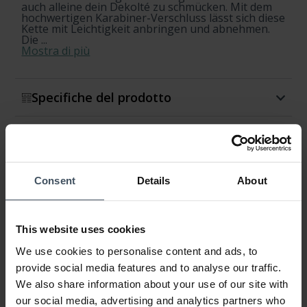
auch alleine dein Dekolté zu schmücken. Mit dem
hochwertigen Karabiner-Verschluss lässt sich diese
Kette mit Leichtigkeit anbringen und abnehmen.
Die ...
Mostra di più
Specifiche del prodotto
Disponibilità e spedizione
Restituzione e cambio
Consent
Details
About
Garanzia
This website uses cookies
We use cookies to personalise content and ads, to
provide social media features and to analyse our traffic.
We also share information about your use of our site with
our social media, advertising and analytics partners who