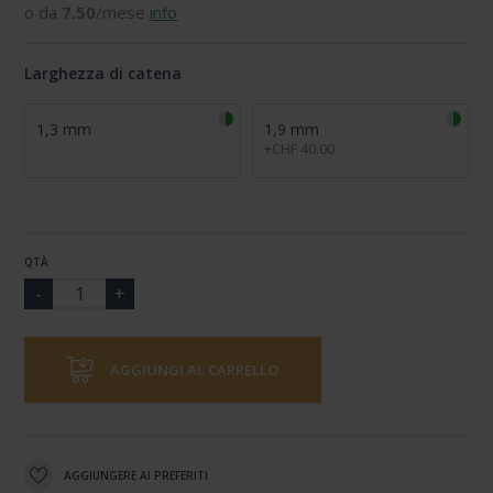
o da
7.50
/mese
info
Larghezza di catena
1,3 mm
1,9 mm
+CHF 40.00
QTÀ
AGGIUNGI AL CARRELLO
AGGIUNGERE AI PREFERITI