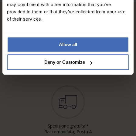
may combine it with other information that you’ve
provided to them or that they’ve collected from your use
of their services.
Allow all
Fattura & Pagamento a rate
fino a 5000.-
Deny or Customize
info
Spedizione gratuita'*
Raccomandata, Posta A