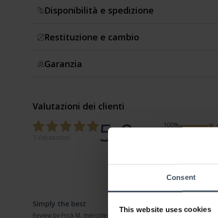
Disponibilità e spedizione
Restituzione e cambio
Garanzia
Valutazioni dei clienti
5.0
100%
0%
1 Valutazioni
0%
0%
0%
Consent
Simply the best
This website uses cookies
Review by Frick M.
mercoledì, 26 dicembre 2018