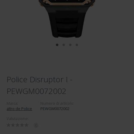
Police Disruptor I -
PEWGM0072002
Marca:
Numero di articolo:
altro de Police
PEWGM0072002
Valutazione:
0