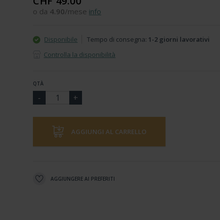
CHF 49.00
o da
4.90
/mese
info
Disponibile
Tempo di consegna:
1-2 giorni lavorativi
Controlla la disponibilità
QTÀ
AGGIUNGI AL CARRELLO
AGGIUNGERE AI PREFERITI