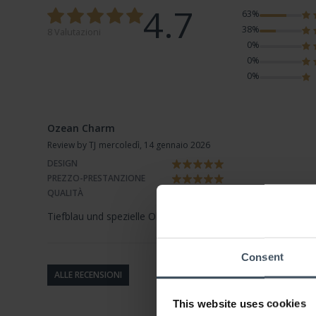
4.7
63%
38%
8 Valutazioni
0%
0%
0%
Ozean Charm
Review by TJ
mercoledì, 14 gennaio 2026
DESIGN
PREZZO-PRESTANZIONE
QUALITÀ
Tiefblau und spezielle Oberfläche, sehr schön
Consent
ALLE RECENSIONI
This website uses cookies