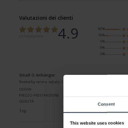
Valutazioni dei clienti
4.9
82%
18%
22 Valutazioni
0%
0%
0%
Small O Anhänger
Review by verena
sabato, 11 marzo 2023
DESIGN
PREZZO-PRESTANZIONE
QUALITÀ
Consent
Top
This website uses cookies