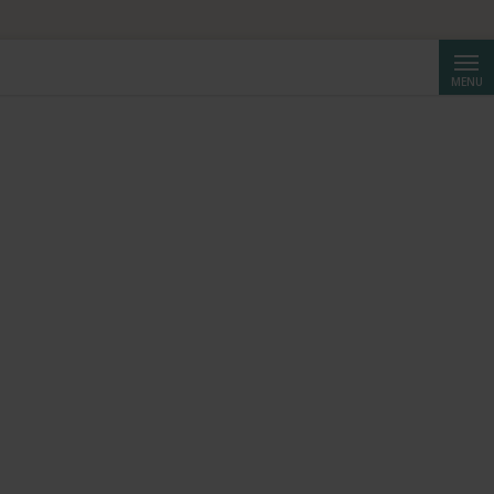
ta da CHF 250.
Cerca
MENU