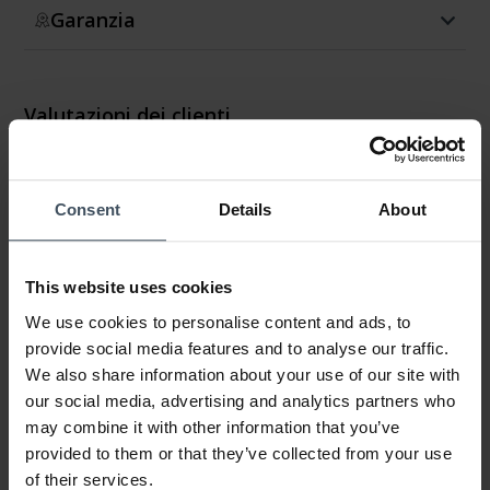
Garanzia
Valutazioni dei clienti
4.8
13 Valutazioni
Consent
Details
About
62%
38%
This website uses cookies
0%
0%
We use cookies to personalise content and ads, to
0%
provide social media features and to analyse our traffic.
We also share information about your use of our site with
our social media, advertising and analytics partners who
Wunderschön
may combine it with other information that you’ve
Review by Lu
venerdì, 16 agosto 2024
provided to them or that they’ve collected from your use
DESIGN
of their services.