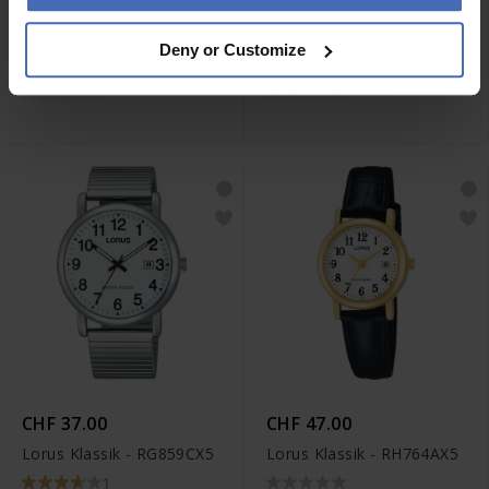
CHF 43.00
CHF 37.00
Deny or Customize
Lorus Klassik - RG841CX5
Lorus Klassik - RG855CX5
CHF 37.00
CHF 47.00
Lorus Klassik - RG859CX5
Lorus Klassik - RH764AX5
1