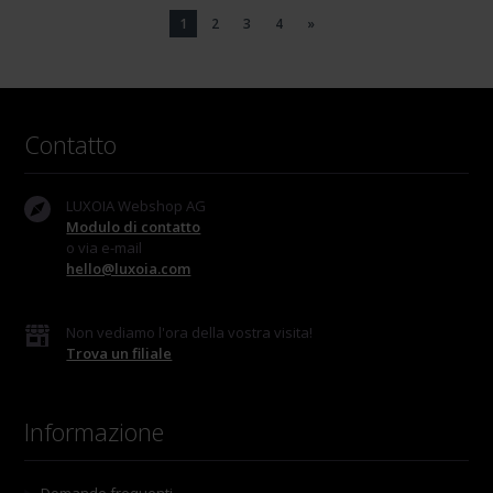
1
2
3
4
»
Contatto
LUXOIA Webshop AG
Modulo di contatto
o via e-mail
hello@luxoia.com
Non vediamo l'ora della vostra visita!
Trova un filiale
Informazione