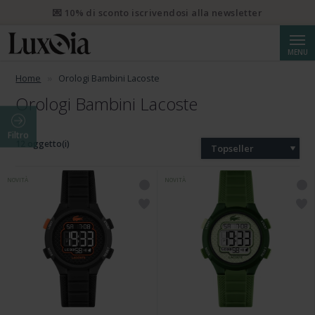
💌 10% di sconto iscrivendosi alla newsletter
Cerca
MENU
Home
Orologi Bambini Lacoste
Orologi Bambini Lacoste
Filtro
12 oggetto(i)
Topseller
NOVITÀ
NOVITÀ