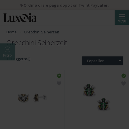
✨Ordina ora e paga dopo con Twint PayLater.
Cerca
MENU
Home
Orecchini Seinerzeit
Orecchini Seinerzeit
Filtro
131 oggetto(i)
Topseller