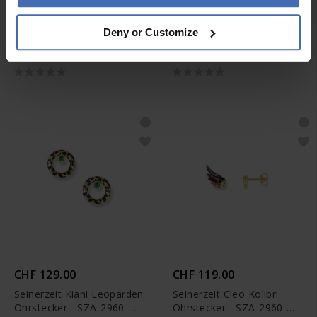
CHF 129.00
CHF 169.00
Deny or Customize
Seinerzeit Brad Faultier
Seinerzeit Ms. Roxy Hasen
Ohrstecker - SZA-2990-
Ohrstecker - SZA-2980-
346
396
CHF 129.00
CHF 119.00
Seinerzeit Kiani Leoparden
Seinerzeit Cleo Kolibri
Ohrstecker - SZA-2960-
Ohrstecker - SZA-2960-