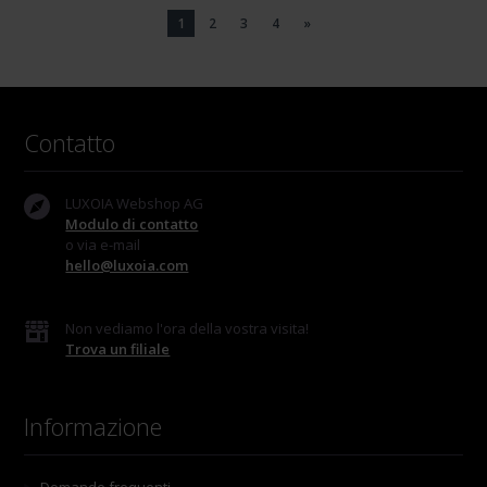
1
2
3
4
»
Contatto
LUXOIA Webshop AG
Modulo di contatto
o via e-mail
hello@luxoia.com
Non vediamo l'ora della vostra visita!
Trova un filiale
Informazione