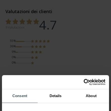
Valutazioni dei clienti
4.7
9 Valutazioni
55%
36%
9%
0%
0%
Top
Review by Nadja
venerdì, 7 gennaio 2022
DESIGN
Consent
Details
About
PREZZO-PRESTANZIONE
QUALITÀ