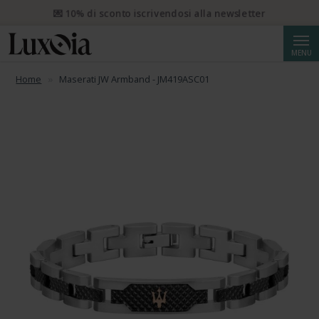
📦 Spedizione prioritaria gratuita da CHF 50. Spedizione
prioritaria raccomandata da CHF 250.
Cerca
MENU
Home
Maserati JW Armband - JM419ASC01