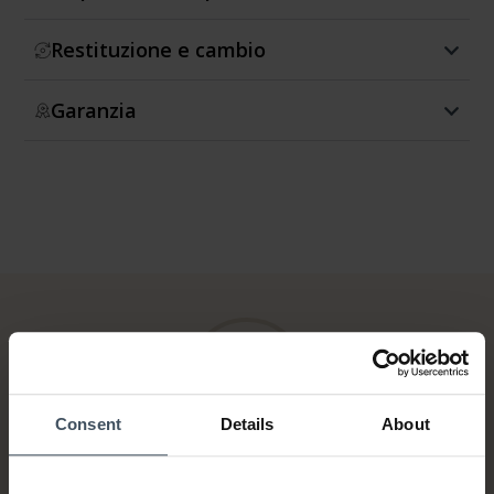
Restituzione e cambio
Garanzia
Consent
Details
About
Fattura & Pagamento a rate
fino a 5000.-