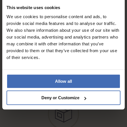
Fattura & Pagamento a rate
This website uses cookies
fino a 5000.-
info
We use cookies to personalise content and ads, to
provide social media features and to analyse our traffic.
We also share information about your use of our site with
our social media, advertising and analytics partners who
may combine it with other information that you’ve
provided to them or that they’ve collected from your use
of their services.
Spedizione gratuita'*
Raccomandata, Posta A
Allow all
info
Deny or Customize