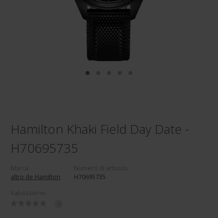
Hamilton Khaki Field Day Date -
H70695735
Marca:
Numero di articolo:
altro de Hamilton
H70695735
Valutazione:
0