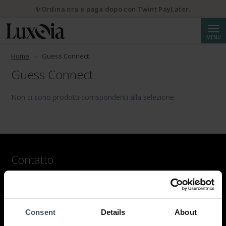
✨Ordina ora e paga dopo con Twint PayLater.
Cerca
MENU
Home
Guess Connect
Guess Connect
Non ci sono prodotti corrispondenti alla selezione.
Contatto
LUXOIA Webshop AG
Modulo di contatto
o via e-mail
Consent
Details
About
hello@luxoia.com