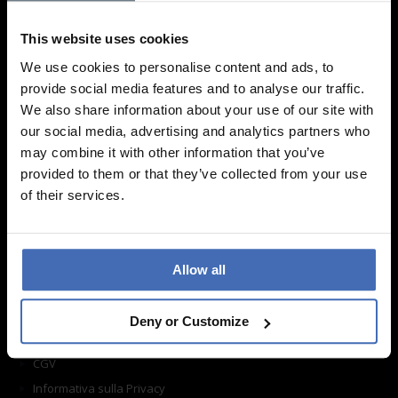
Non vediamo l'ora della vostra visita!
This website uses cookies
Trova un filiale
We use cookies to personalise content and ads, to
provide social media features and to analyse our traffic.
Informazione
We also share information about your use of our site with
our social media, advertising and analytics partners who
may combine it with other information that you’ve
Domande frequenti
provided to them or that they’ve collected from your use
Acquisto
of their services.
Spedizione
Reso
Cura del prodotto
Allow all
Modulo di contatto
Su di noi
Deny or Customize
Impronta
CGV
Informativa sulla Privacy