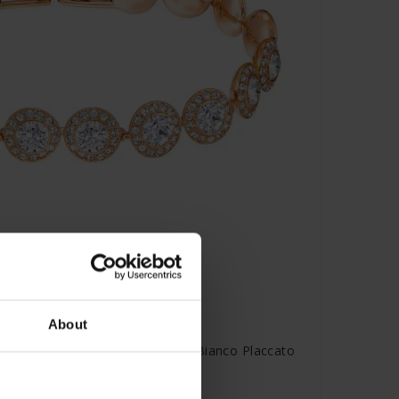
About
ngelic Taglio tondo Pavé Medio Bianco Placcato