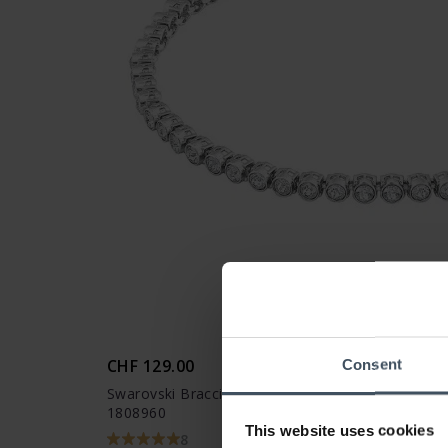
CHF 129.00
Consent
Swarovski Bracciale Tennis Imber Emily Taglio Ro
1808960
This website uses cookies
8