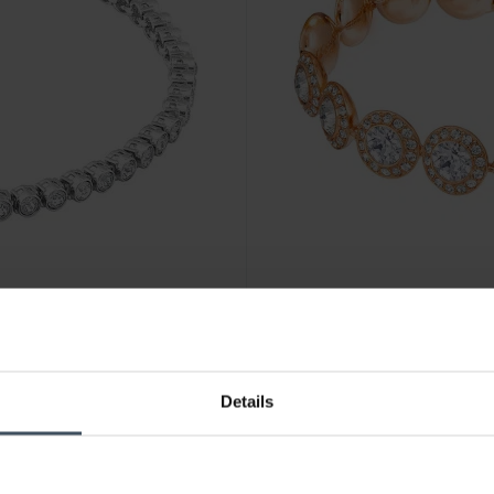
CHF 250.00
Details
und Bianco Placcato rodio -
Swarovski Braccialetto Una A
color oro rosa - 5240513
4