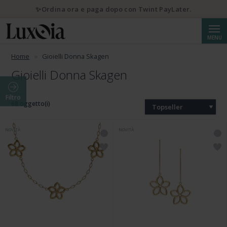
✨Ordina ora e paga dopo con Twint PayLater.
Cerca
MENU
Home
Gioielli Donna Skagen
Gioielli Donna Skagen
Filtro
68 oggetto(i)
Topseller
NOVITÀ
NOVITÀ