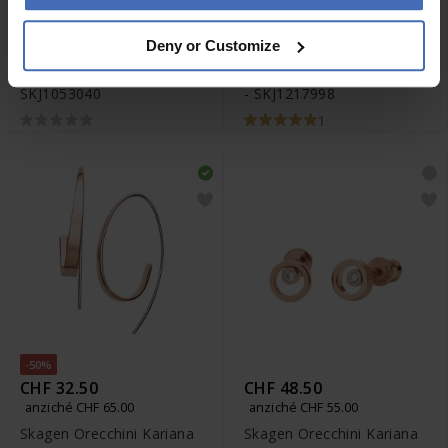
CHF 43.00
CHF 57.00
Deny or Customize
anziché CHF 49.00
anziché CHF 65.00
Skagen Collana Kariana -
Skagen Orecchini Kariana
SKJ1053040
- SKJ1217998
1
-50%
CHF 32.50
CHF 48.50
anziché CHF 65.00
anziché CHF 55.00
Skagen Orecchini Kariana
Skagen Orecchini Kariana