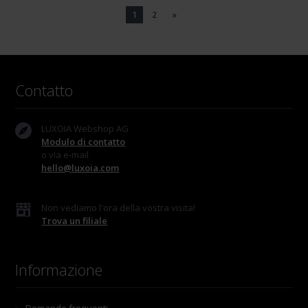
1
2
»
Contatto
LUXOIA Webshop AG
Modulo di contatto
o via e-mail
hello@luxoia.com
Non vediamo l'ora della vostra visita!
Trova un filiale
Informazione