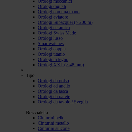
Orologi meccanici
Orologi digitali
Orologi con una mano
Orologi aviatore
Orologi Subacquei (> 200 m)
Orologi ceramica
Orologi Swiss Made
Orologi lusso
Smartwatches
Orologi coppia
Orologi titanio
Orologi in legno
Orologi XXL (> 48 mm)
Tipo
Orologi da polso
Orologi ad anello
Orologi da tasca
Orologi da parete
Orologi da tavolo / Sveglia
Braccialetto
Cinturini pelle
Cinturini metallo
Cinturini silicone