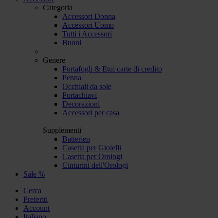
Categoria
Accessori Donna
Accessori Uomo
Tutti i Accessori
Buoni
Genere
Portafogli & Etui carte di credito
Penna
Occhiali da sole
Portachiavi
Decorazioni
Accessori per casa
Supplementi
Batterien
Casetta per Gioielli
Casetta per Orologi
Cinturini dell'Orologi
Sale %
Cerca
Preferiti
Account
Italiano