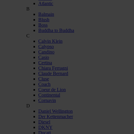
Atlantic
B
Balmain
Blush
Boss
Buddha to Buddha
C
Calvin Klein
Calypso
Candino
Casio
Certina
Chiara Ferragni
Claude Bernard
Cluse
Coach
Coeur de Lion
Continental
Cornavin
D
Daniel Wellington
Der Kettenmacher
Diesel
DKNY
Ducati