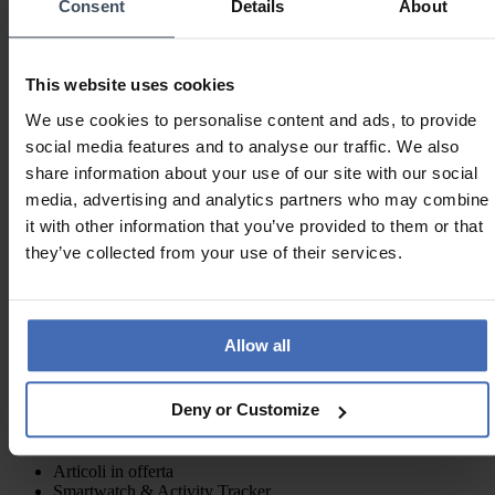
Consent
Details
About
Vicino
Politica di reso
This website uses cookies
Se i prodotti ordinati non soddisfano le vostre aspettative avete la
We use cookies to personalise content and ads, to provide
possibilità di rimandarli indietro. E' importante notare che il diritto di
reso si può esercitare entro 14 giorni di tempo. Il periodo utile per il
social media features and to analyse our traffic. We also
reso comincia dalla data di ricevimento del pacchetto o dal ritiro del
share information about your use of our site with our social
pacchetto.
media, advertising and analytics partners who may combine
Sui seguenti articoli non siamo purtroppo in grado di garantire alcun
it with other information that you’ve provided to them or that
diritto di reso, ma offriamo un diritto di conversione:
they’ve collected from your use of their services.
Articoli d'argento (925)
Articoli d'oro vero (tutte le leghe d'oro)
Prodotti con un prezzo superiore a CHF 1.500.-
Allow all
Deny or Customize
Sui seguenti articoli non siamo purtroppo in grado di garantire alcun
diritto di reso, ma offriamo un diritto di conversione:
Articoli in offerta
Smartwatch & Activity Tracker