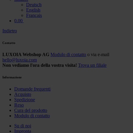
Deutsch
English
Français
0.00
Indietro
Contatto
LUXOIA Webshop AG
Modulo di contatto
o via e-mail
hello@luxoia.com
Non vediamo l'ora della vostra visita!
Trova un filiale
Informazione
Domande frequenti
Acquisto
Spedizione
Reso
Cura del prodotto
Modulo di contatto
Su di noi
Impronta