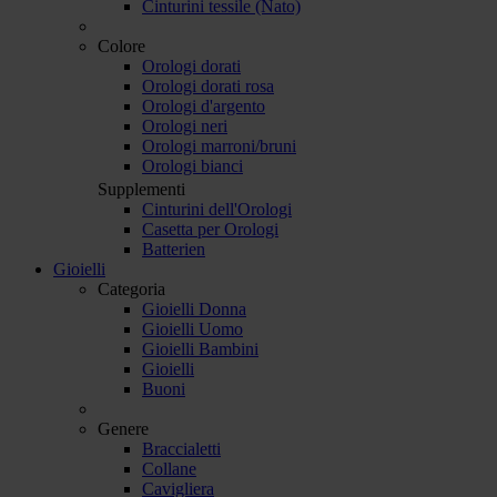
Cinturini tessile (Nato)
Colore
Orologi dorati
Orologi dorati rosa
Orologi d'argento
Orologi neri
Orologi marroni/bruni
Orologi bianci
Supplementi
Cinturini dell'Orologi
Casetta per Orologi
Batterien
Gioielli
Categoria
Gioielli Donna
Gioielli Uomo
Gioielli Bambini
Gioielli
Buoni
Genere
Braccialetti
Collane
Cavigliera