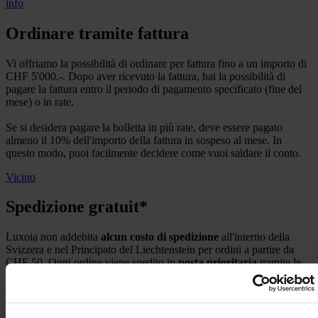
info
Ordinare tramite fattura
Vi offriamo la possibilità di ordinare per fattura fino a un importo di
CHF 5'000.-. Dopo aver ricevuto la fattura, hai la possibilità di
pagare la fattura entro il periodo di pagamento specificato (fine del
mese) o in rate.
Se si desidera pagare la bolletta in più rate, deve essere pagato
almeno il 10% dell'importo della fattura in sospeso al mese. In
questo modo, puoi facilmente decidere come vuoi saldare il conto.
Vicino
Spedizione gratuit*
Luxoia non addebita
alcun costo di spedizione
all'interno della
Svizzera e nel Principato del Liechtenstein per ordini a partire da
CHF 50. Ogni ordine viene spedito in
posta prioritaria
tramite le
Poste Svizzere. Per ordini da CHF 250 la spedizione avviene in
raccomandata
. Per ordini inferiori a CHF 50 viene addebitato un
contributo spese di spedizione di CHF 4.90.