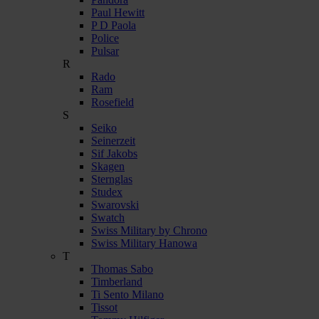
Paul Hewitt
P D Paola
Police
Pulsar
R
Rado
Ram
Rosefield
S
Seiko
Seinerzeit
Sif Jakobs
Skagen
Sternglas
Studex
Swarovski
Swatch
Swiss Military by Chrono
Swiss Military Hanowa
T
Thomas Sabo
Timberland
Ti Sento Milano
Tissot