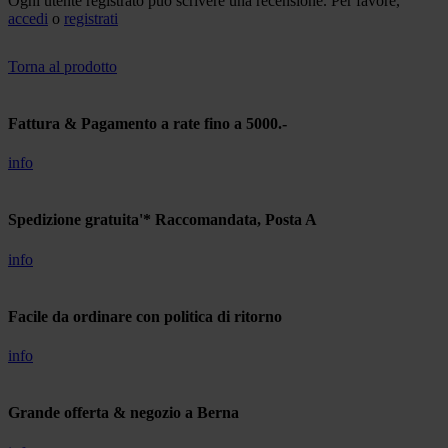
Ogni utente registrato può scrivere una recensione. Per favore,
accedi
o
registrati
Torna al prodotto
Fattura & Pagamento a rate fino a 5000.-
info
Spedizione gratuita'* Raccomandata, Posta A
info
Facile da ordinare con politica di ritorno
info
Grande offerta & negozio a Berna