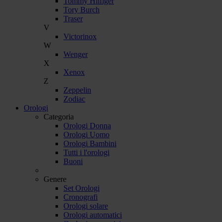
Tommy Hilfiger
Tory Burch
Traser
V
Victorinox
W
Wenger
X
Xenox
Z
Zeppelin
Zodiac
Orologi
Categoria
Orologi Donna
Orologi Uomo
Orologi Bambini
Tutti i l'orologi
Buoni
Genere
Set Orologi
Cronografi
Orologi solare
Orologi automatici