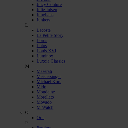
Juicy Couture
Julie Julsen
Junghans
Junkers
L
Lacoste
La Petite Story
Lorus
Lotus
Louis XVI
Luminox
Luxoia Classics
M
Maserati
Meistersinger
Michael Kors
Mido
Mondaine
Morellato
Movado
M-Watch
O
Oris
P
Pandora