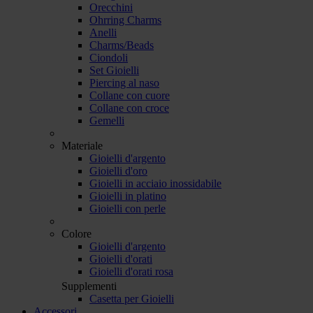
Orecchini
Ohrring Charms
Anelli
Charms/Beads
Ciondoli
Set Gioielli
Piercing al naso
Collane con cuore
Collane con croce
Gemelli
Materiale
Gioielli d'argento
Gioielli d'oro
Gioielli in acciaio inossidabile
Gioielli in platino
Gioielli con perle
Colore
Gioielli d'argento
Gioielli d'orati
Gioielli d'orati rosa
Supplementi
Casetta per Gioielli
Accessori