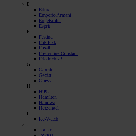
E
Edox
Emporio Armani
Engelsrufer
Esprit
F
Festina
Flik Flak
Fossil
Frederique Constant
Friedrich 23
G
Garmin
Gexist
Guess
H
H992
Hamilton
Hanowa
Herzengel
I
Ice-Watch
J
Jaguar
Jowissa