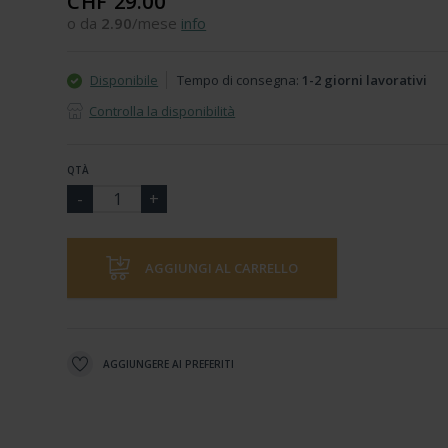
CHF 29.00
o da
2.90
/mese
info
Disponibile
Tempo di consegna:
1-2 giorni lavorativi
Controlla la disponibilità
QTÀ
AGGIUNGI AL CARRELLO
AGGIUNGERE AI PREFERITI