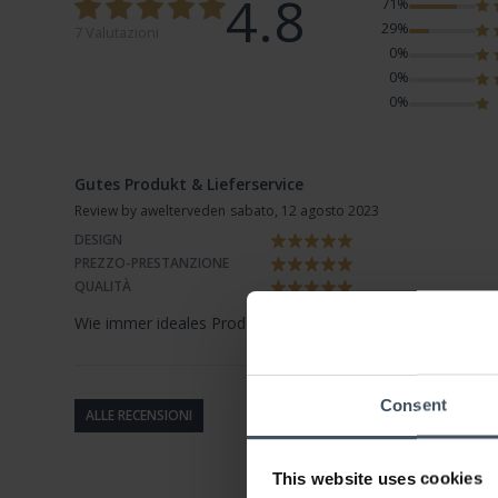
4.8
71%
29%
7 Valutazioni
0%
0%
0%
Gutes Produkt & Lieferservice
Review by awelterveden
sabato, 12 agosto 2023
DESIGN
PREZZO-PRESTANZIONE
QUALITÀ
Wie immer ideales Produkt von Garmin und ein wirklich guter
Consent
ALLE RECENSIONI
This website uses cookies