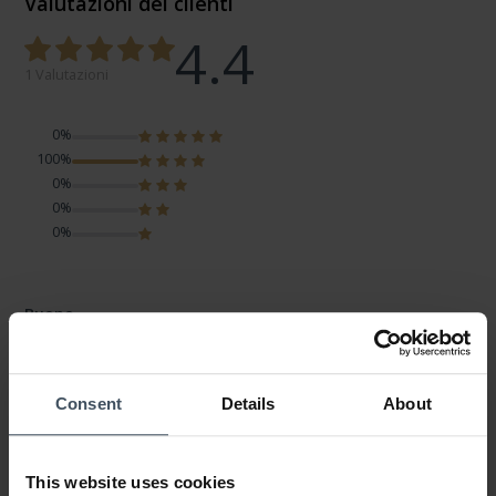
Valutazioni dei clienti
4.4
1 Valutazioni
0%
100%
0%
0%
0%
Buono
Review by Roby
domenica, 11 giugno 2023
DESIGN
PREZZO-PRESTANZIONE
Consent
Details
About
QUALITÀ
Buono
This website uses cookies