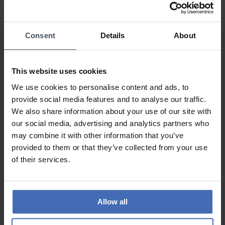
0%
0%
0%
0%
Consent
Details
About
This website uses cookies
Orologio
Review by Alessio
giovedì, 29 aprile 2021
We use cookies to personalise content and ads, to
DESIGN
provide social media features and to analyse our traffic.
PREZZO-PRESTANZIONE
We also share information about your use of our site with
QUALITÀ
our social media, advertising and analytics partners who
Super gsi
may combine it with other information that you’ve
provided to them or that they’ve collected from your use
of their services.
ALLE RECENSIONI
Allow all