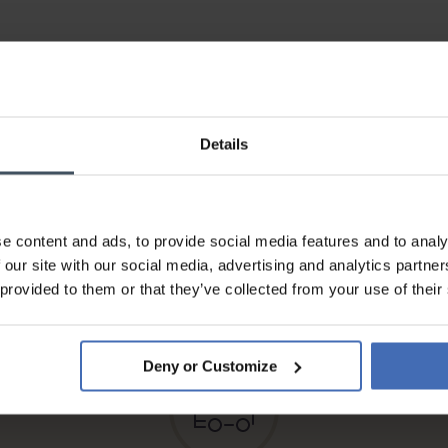
Details
e content and ads, to provide social media features and to analy
Fattura & Pagamento a rate
 our site with our social media, advertising and analytics partn
fino a 5000.-
 provided to them or that they’ve collected from your use of their
info
Deny or Customize