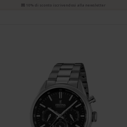
 prioritaria gratuita da CHF 50. Spedizione prioritaria raccomanda