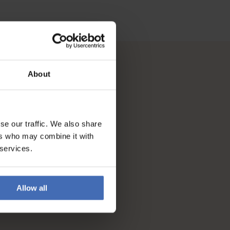
About
se our traffic. We also share
ers who may combine it with
 services.
Allow all