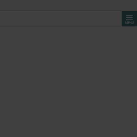
ta da CHF 250.
Cerca
MENU