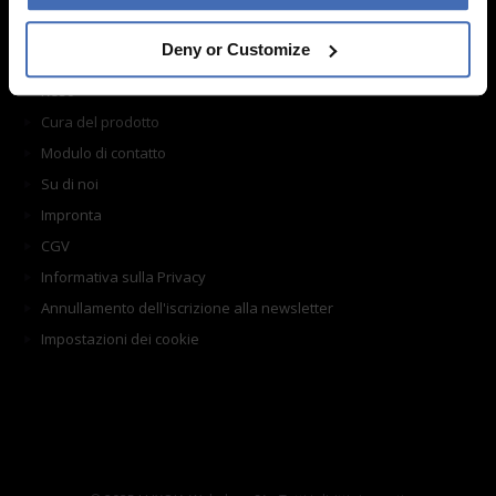
Acquisto
Deny or Customize
Spedizione
Reso
Cura del prodotto
Modulo di contatto
Su di noi
Impronta
CGV
Informativa sulla Privacy
Annullamento dell'iscrizione alla newsletter
Impostazioni dei cookie