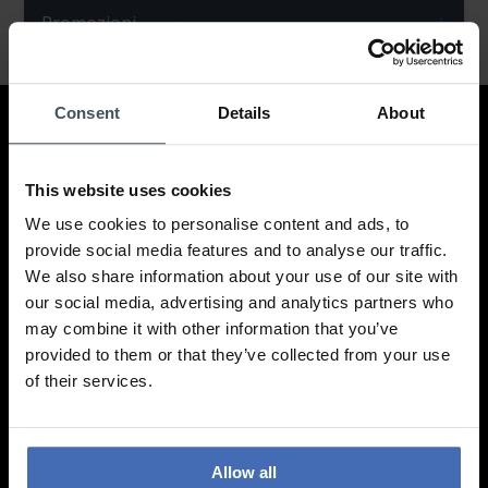
Promozioni
Consent
Details
About
Contatto
This website uses cookies
LUXOIA Webshop AG
Modulo di contatto
We use cookies to personalise content and ads, to
o via e-mail
provide social media features and to analyse our traffic.
hello@luxoia.com
We also share information about your use of our site with
our social media, advertising and analytics partners who
Non vediamo l'ora della vostra visita!
may combine it with other information that you’ve
Trova un filiale
provided to them or that they’ve collected from your use
of their services.
Informazione
Allow all
Domande frequenti