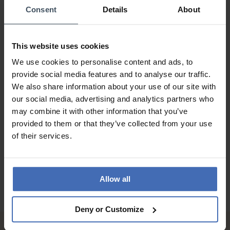
PREZZO-PRESTANZIONE
Consent
Details
About
QUALITÀ
Übersichtlicher onlinkatalog
Einfache bestellung
This website uses cookies
Promte lieferung
We use cookies to personalise content and ads, to
Wunderschöner anhänger
provide social media features and to analyse our traffic.
Preis leisung super
We also share information about your use of our site with
our social media, advertising and analytics partners who
may combine it with other information that you’ve
provided to them or that they’ve collected from your use
ALLE RECENSIONI
of their services.
Allow all
Deny or Customize