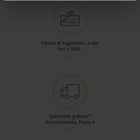
Fattura & Pagamento a rate
fino a 5000.-
info
Spedizione gratuita'*
Raccomandata, Posta A
info