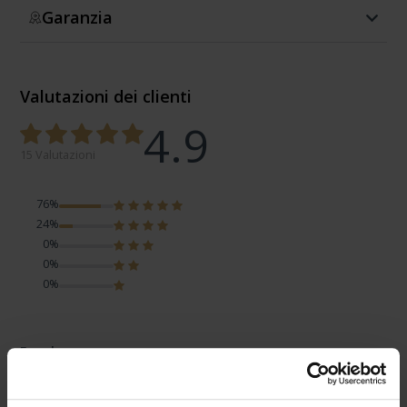
Garanzia
Valutazioni dei clienti
4.9
15 Valutazioni
76%
24%
0%
0%
0%
Engel
Review by Engel
venerdì, 19 dicembre 2025
DESIGN