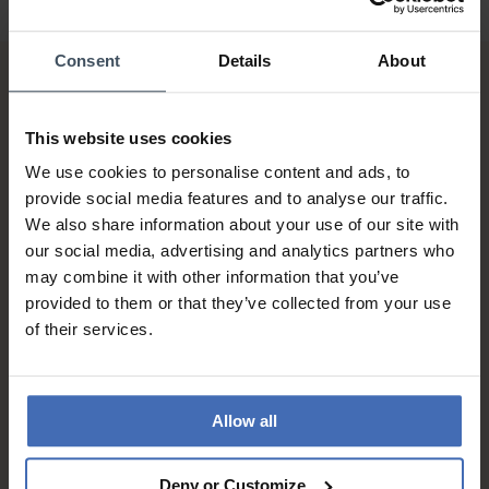
Consent
Details
About
This website uses cookies
We use cookies to personalise content and ads, to
provide social media features and to analyse our traffic.
We also share information about your use of our site with
Fattura & Pagamento a rate
fino a 5000.-
our social media, advertising and analytics partners who
info
may combine it with other information that you’ve
provided to them or that they’ve collected from your use
of their services.
Allow all
Deny or Customize
Spedizione gratuita'*