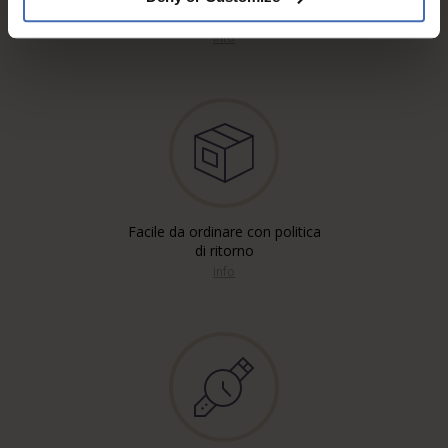
Raccomandata, Posta A
info
Facile da ordinare con politica
di ritorno
info