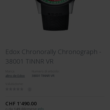
Edox Chronorally Chronograph -
38001 TINNR VR
Marca:
Numero di articolo:
altro de Edox
38001 TINNR VR
Valutazione:
0
CHF 1'490.00
o da
149.00
/mese
info