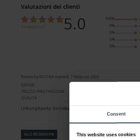
Valutazioni dei clienti
5.0
100%
0%
1 Valutazioni
0%
0%
0%
.
Review by DC1184
martedì, 7 febbraio 2023
DESIGN
PREZZO-PRESTANZIONE
QUALITÀ
Unkomplizierte Bestellung und top Qualität.
Consent
ALLE RECENSIONI
This website uses cookies