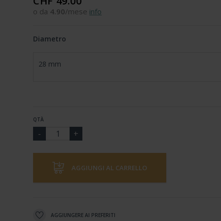
CHF 49.00
o da
4.90
/mese
info
Diametro
28 mm
QTÀ
AGGIUNGI AL CARRELLO
AGGIUNGERE AI PREFERITI