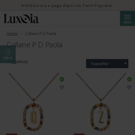
✨Ordina ora e paga dopo con Twint PayLater.
Cerca
MENU
Home
Collane P D Paola
Collane P D Paola
Filtro
4 oggetto(i)
Topseller