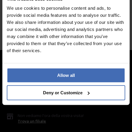
Halskette - CO01-283-U
Halskette - CO01-280-U
We use cookies to personalise content and ads, to
provide social media features and to analyse our traffic.
We also share information about your use of our site with
our social media, advertising and analytics partners who
may combine it with other information that you’ve
provided to them or that they’ve collected from your use
of their services.
Contatto
Allow all
LUXOIA Webshop AG
Modulo di contatto
Deny or Customize
o via e-mail
hello@luxoia.com
Non vediamo l'ora della vostra visita!
Trova un filiale