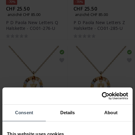
-70%
-70%
CHF 25.50
CHF 25.50
anziché CHF 85.00
anziché CHF 85.00
P D Paola New Letters Q
P D Paola New Letters Z
Halskette - CO01-276-U
Halskette - CO01-285-U
-70%
-70%
Consent
Details
About
CHF 25.50
CHF 25.50
anziché CHF 85.00
anziché CHF 85.00
P D Paola New Letters X
P D Paola New Letters U
This website uses cookies