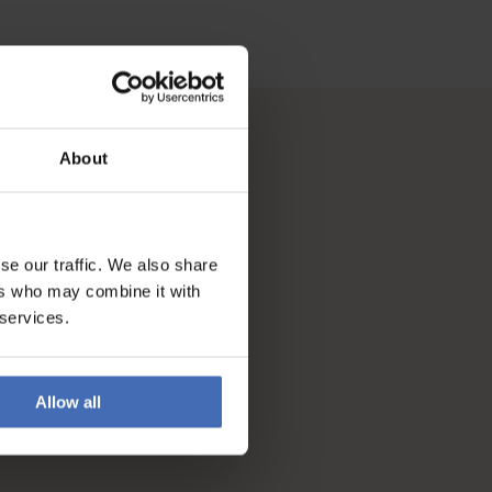
About
se our traffic. We also share
ers who may combine it with
 services.
Allow all