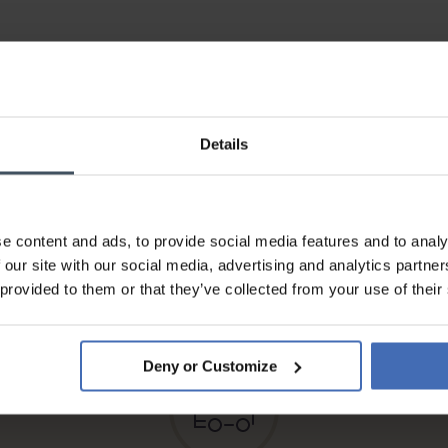
Details
e content and ads, to provide social media features and to analy
Fattura & Pagamento a rate
 our site with our social media, advertising and analytics partn
fino a 5000.-
 provided to them or that they’ve collected from your use of their
info
Deny or Customize