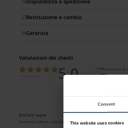
Disponibilità e spedizione
Restituzione e cambio
Garanzia
Valutazioni dei clienti
5.0
100%
0%
1 Valutazioni
0%
0%
0%
Consent
Einfach super
Review by volker k.
mercoledì, 29 maggio 2019
This website uses cookies