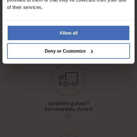
of their services.
Fattura & Pagamento a rate
Allow all
fino a 5000.-
info
Deny or Customize
Spedizione gratuita'*
Raccomandata, Posta A
info