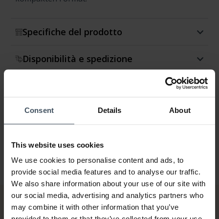
Specifiche del prodotto
Disponibilità e spedizione
Restituzione e cambio
Consent
Details
About
Garanzia
This website uses cookies
We use cookies to personalise content and ads, to
provide social media features and to analyse our traffic.
We also share information about your use of our site with
our social media, advertising and analytics partners who
may combine it with other information that you’ve
provided to them or that they’ve collected from your use