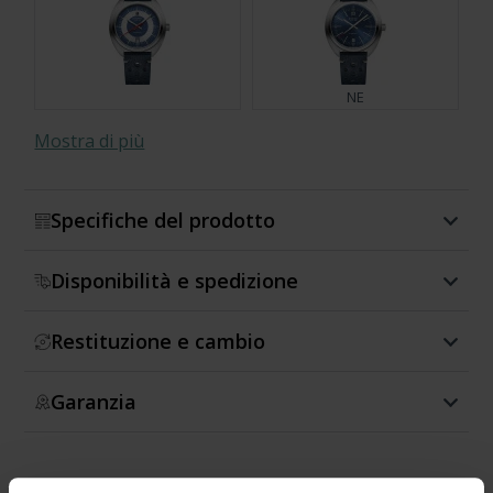
NE
Mostra di più
Specifiche del prodotto
NE
Disponibilità e spedizione
Restituzione e cambio
Garanzia