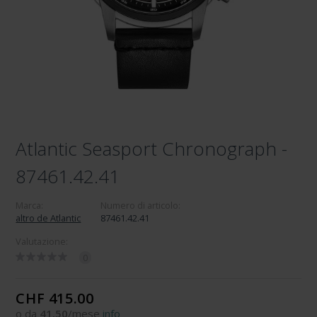
Atlantic Seasport Chronograph -
87461.42.41
Marca:
Numero di articolo:
altro de Atlantic
87461.42.41
Valutazione:
0
CHF 415.00
o da
41.50
/mese
info