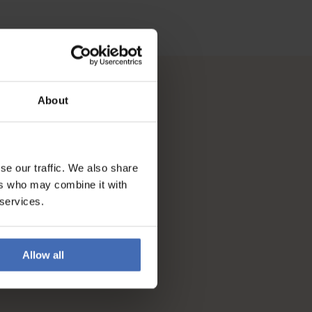
About
se our traffic. We also share
ers who may combine it with
 services.
Allow all