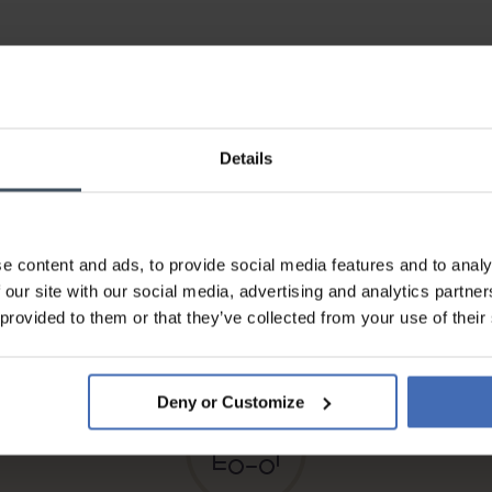
Details
e content and ads, to provide social media features and to analy
Fattura & Pagamento a rate
 our site with our social media, advertising and analytics partn
fino a 5000.-
 provided to them or that they’ve collected from your use of their
info
Deny or Customize