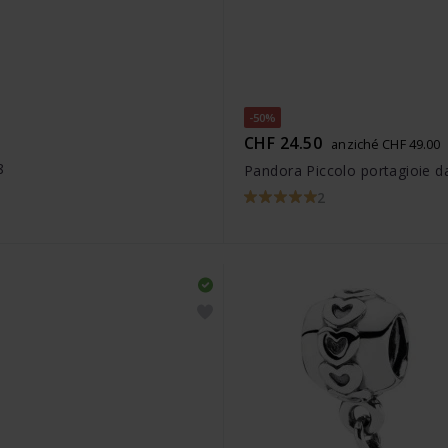
-50%
CHF 24.50
anziché CHF 49.00
8
Pandora Piccolo portagioie da
2