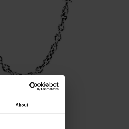
About
ascia di cuori - 791088