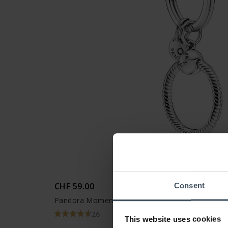
CHF 59.00
Consent
Pandora Moments Charm Key Ring - 399566C00
26
This website uses cookies