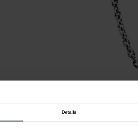
CHF 49.00
Details
Pandora Catena di sicurezza F
32