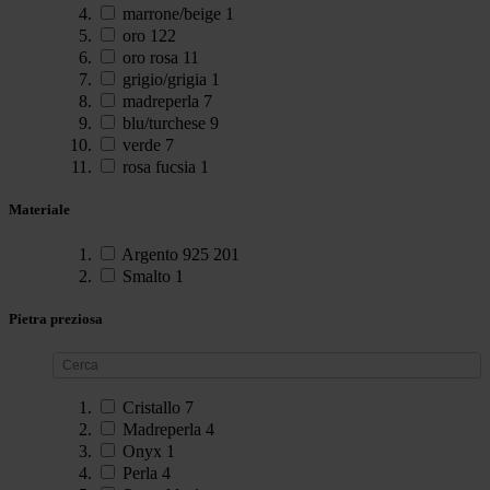
marrone/beige
1
oro
122
oro rosa
11
grigio/grigia
1
madreperla
7
blu/turchese
9
verde
7
rosa fucsia
1
Materiale
Argento 925
201
Smalto
1
Pietra preziosa
Cristallo
7
Madreperla
4
Onyx
1
Perla
4