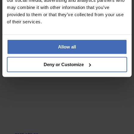
our social media, advertising and analytics partners who
may combine it with other information that you’ve
provided to them or that they’ve collected from your use
CHF 199.00
of their services.
Ti Sento Milano Anello - 12404ZY
Allow all
Novità
Deny or Customize