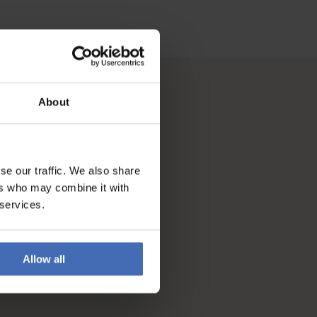
About
se our traffic. We also share
ers who may combine it with
 services.
Allow all