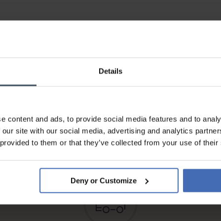
Details
e content and ads, to provide social media features and to analy
Fattura & Pagamento a rate
 our site with our social media, advertising and analytics partn
fino a 5000.-
 provided to them or that they’ve collected from your use of their
info
Deny or Customize