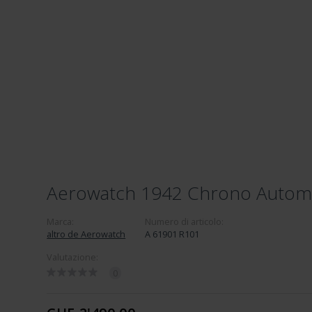
Aerowatch 1942 Chrono Automa
Marca:
Numero di articolo:
altro de Aerowatch
A 61901 R101
Valutazione:
0